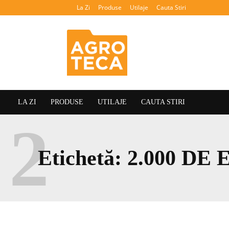
La Zi
Produse
Utilaje
Cauta Stiri
Agroteca
LA ZI
PRODUSE
UTILAJE
CAUTA STIRI
2
Etichetă:
2.000 DE