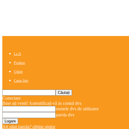
La Zi
Produse
Utilaje
Cauta Stiri
Conectare
Bine ați venit! Autentificați-vă in contul dvs
numele dvs de utilizator
parola dvs
Ați uitat parola? obține ajutor