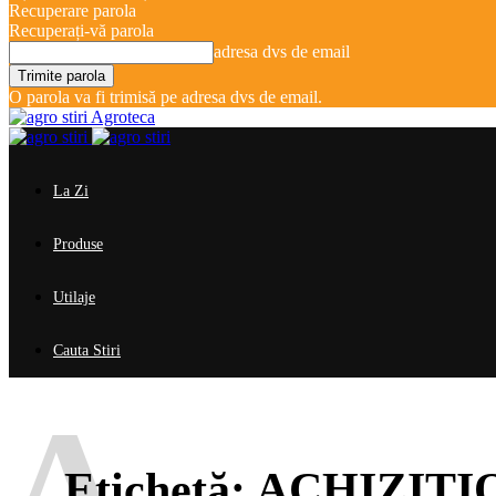
Recuperare parola
Recuperați-vă parola
adresa dvs de email
O parola va fi trimisă pe adresa dvs de email.
Agroteca
La Zi
Produse
Utilaje
Cauta Stiri
A
Etichetă:
ACHIZIȚ