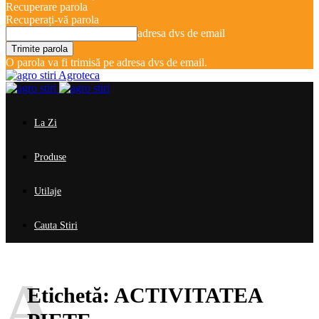
Recuperare parola
Recuperați-vă parola
adresa dvs de email
O parola va fi trimisă pe adresa dvs de email.
Agroteca
La Zi
Produse
Utilaje
Cauta Stiri
A
Etichetă:
ACTIVITATEA