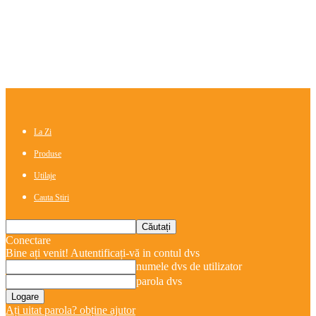
La Zi
Produse
Utilaje
Cauta Stiri
Conectare
Bine ați venit! Autentificați-vă in contul dvs
numele dvs de utilizator
parola dvs
Ați uitat parola? obține ajutor