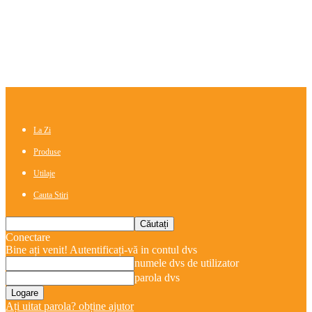
La Zi
Produse
Utilaje
Cauta Stiri
Conectare
Bine ați venit! Autentificați-vă in contul dvs
numele dvs de utilizator
parola dvs
Ați uitat parola? obține ajutor