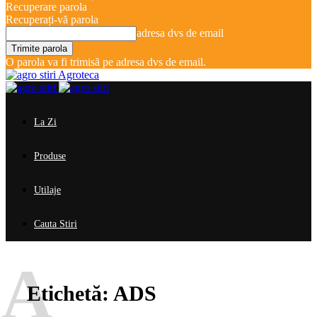
Recuperare parola
Recuperați-vă parola
adresa dvs de email
O parola va fi trimisă pe adresa dvs de email.
Agroteca
La Zi
Produse
Utilaje
Cauta Stiri
A
Etichetă:
ADS