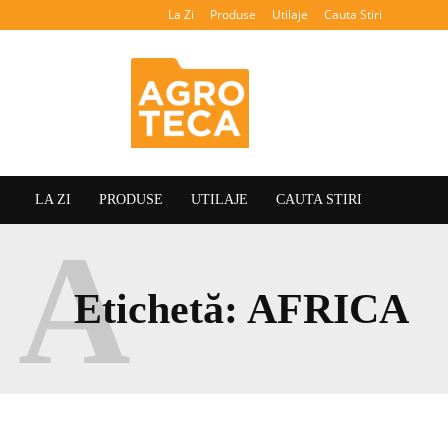
La Zi
Produse
Utilaje
Cauta Stiri
Agroteca
LA ZI
PRODUSE
UTILAJE
CAUTA STIRI
A
Etichetă:
AFRICA