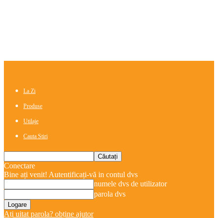
La Zi
Produse
Utilaje
Cauta Stiri
Conectare
Bine ați venit! Autentificați-vă in contul dvs
numele dvs de utilizator
parola dvs
Ați uitat parola? obține ajutor