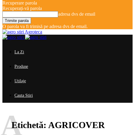
Recuperare parola
Recuperați-vă parola
adresa dvs de email
O parola va fi trimisă pe adresa dvs de email.
Agroteca
La Zi
Produse
Utilaje
Cauta Stiri
A
Etichetă:
AGRICOVER