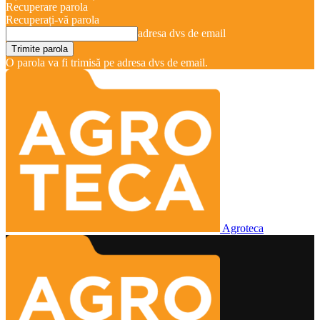
Recuperare parola
Recuperați-vă parola
adresa dvs de email
O parola va fi trimisă pe adresa dvs de email.
Agroteca