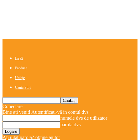
La Zi
Produse
Utilaje
Cauta Stiri
Conectare
Bine ați venit! Autentificați-vă in contul dvs
numele dvs de utilizator
parola dvs
Ați uitat parola? obține ajutor