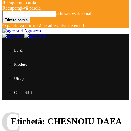
Recuperare parola
Recuperați-vă parola
adresa dvs de email
O parola va fi trimisă pe adresa dvs de email.
Agroteca
La Zi
Produse
Utilaje
Cauta Stiri
C
Etichetă:
CHESNOIU DAEA