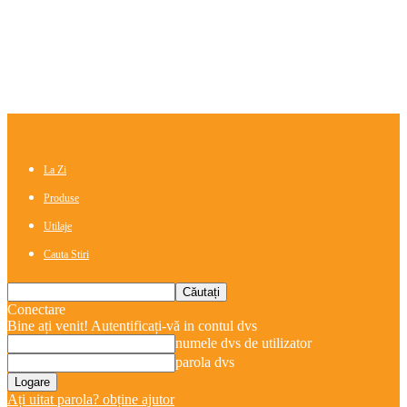
La Zi
Produse
Utilaje
Cauta Stiri
Conectare
Bine ați venit! Autentificați-vă in contul dvs
numele dvs de utilizator
parola dvs
Ați uitat parola? obține ajutor