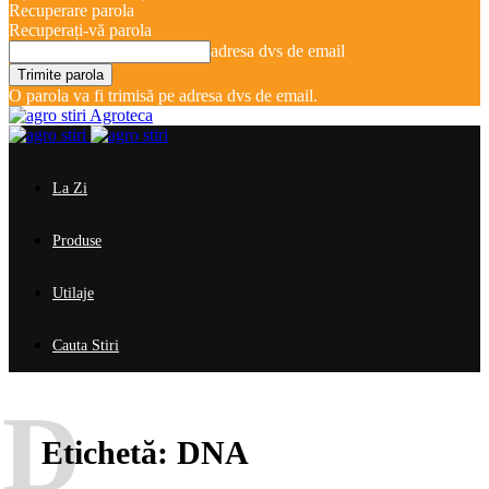
Recuperare parola
Recuperați-vă parola
adresa dvs de email
O parola va fi trimisă pe adresa dvs de email.
Agroteca
La Zi
Produse
Utilaje
Cauta Stiri
D
Etichetă:
DNA