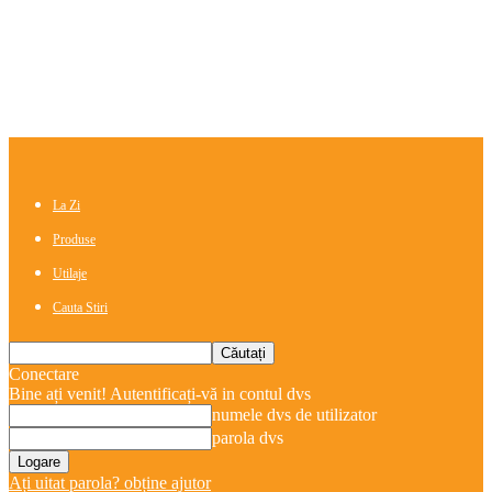
La Zi
Produse
Utilaje
Cauta Stiri
Conectare
Bine ați venit! Autentificați-vă in contul dvs
numele dvs de utilizator
parola dvs
Ați uitat parola? obține ajutor