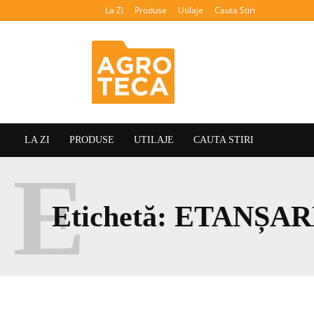
La Zi
Produse
Utilaje
Cauta Stiri
Agroteca
LA ZI
PRODUSE
UTILAJE
CAUTA STIRI
E
Etichetă:
ETANȘAR