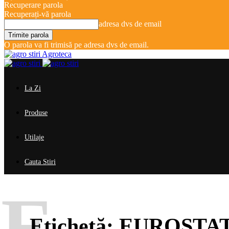
Recuperare parola
Recuperați-vă parola
adresa dvs de email
O parola va fi trimisă pe adresa dvs de email.
Agroteca
La Zi
Produse
Utilaje
Cauta Stiri
E
Etichetă:
EUROSTAT