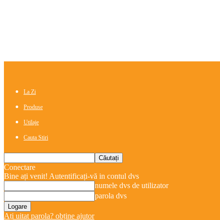
La Zi
Produse
Utilaje
Cauta Stiri
Conectare
Bine ați venit! Autentificați-vă in contul dvs
numele dvs de utilizator
parola dvs
Ați uitat parola? obține ajutor