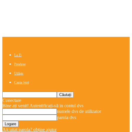
La Zi
Produse
Utilaje
Cauta Stiri
Conectare
Bine ați venit! Autentificați-vă in contul dvs
numele dvs de utilizator
parola dvs
Ați uitat parola? obține ajutor