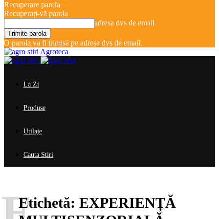
Recuperare parola
Recuperați-vă parola
adresa dvs de email
O parola va fi trimisă pe adresa dvs de email.
Agroteca
La Zi
Produse
Utilaje
Cauta Stiri
E
Etichetă:
EXPERIENȚĂ