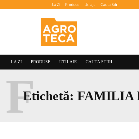
La Zi
Produse
Utilaje
Cauta Stiri
Agroteca
LA ZI
PRODUSE
UTILAJE
CAUTA STIRI
F
Etichetă:
FAMILIA