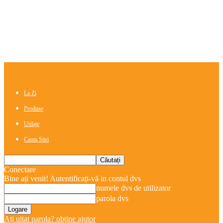
La Zi
Produse
Utilaje
Cauta Stiri
Conectare
Bine ați venit! Autentificați-vă in contul dvs
numele dvs de utilizator
parola dvs
Ați uitat parola? obține ajutor