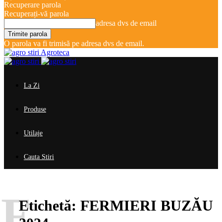
Recuperare parola
Recuperați-vă parola
adresa dvs de email
O parola va fi trimisă pe adresa dvs de email.
Agroteca
La Zi
Produse
Utilaje
Cauta Stiri
F
Etichetă:
FERMIERI BUZĂU