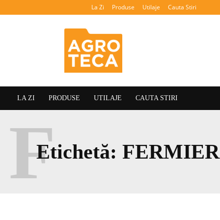
La Zi
Produse
Utilaje
Cauta Stiri
Agroteca
LA ZI
PRODUSE
UTILAJE
CAUTA STIRI
F
Etichetă:
FERMIER