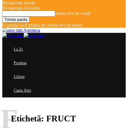
Recuperare parola
Recuperați-vă parola
adresa dvs de email
O parola va fi trimisă pe adresa dvs de email.
Agroteca
La Zi
Produse
Utilaje
Cauta Stiri
F
Etichetă:
FRUCT