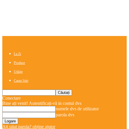
La Zi
Produse
Utilaje
Cauta Stiri
Conectare
Bine ați venit! Autentificați-vă in contul dvs
numele dvs de utilizator
parola dvs
Ați uitat parola? obține ajutor