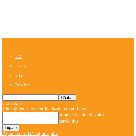
La Zi
Produse
Utilaje
Cauta Stiri
Conectare
Bine ați venit! Autentificați-vă in contul dvs
numele dvs de utilizator
parola dvs
Ați uitat parola? obține ajutor