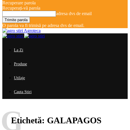
Recuperare parola
Recuperați-vă parola
adresa dvs de email
O parola va fi trimisă pe adresa dvs de email.
Agroteca
La Zi
Produse
Utilaje
Cauta Stiri
G
Etichetă:
GALAPAGOS