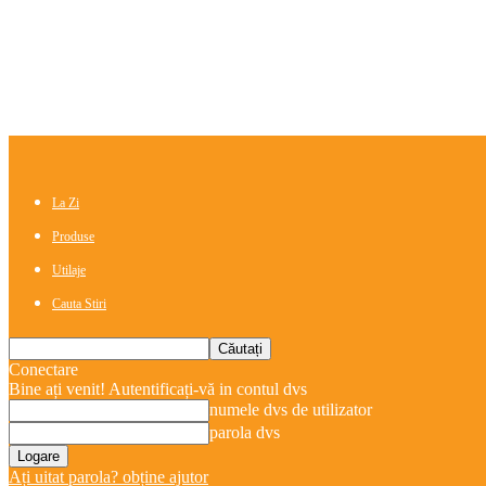
La Zi
Produse
Utilaje
Cauta Stiri
Conectare
Bine ați venit! Autentificați-vă in contul dvs
numele dvs de utilizator
parola dvs
Ați uitat parola? obține ajutor