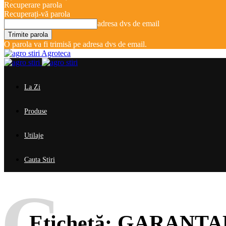
Recuperare parola
Recuperați-vă parola
adresa dvs de email
O parola va fi trimisă pe adresa dvs de email.
Agroteca
La Zi
Produse
Utilaje
Cauta Stiri
G
Etichetă:
GARANTA