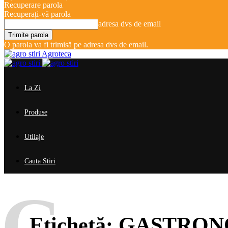
Recuperare parola
Recuperați-vă parola
adresa dvs de email
O parola va fi trimisă pe adresa dvs de email.
Agroteca
La Zi
Produse
Utilaje
Cauta Stiri
G
Etichetă:
GASTRON