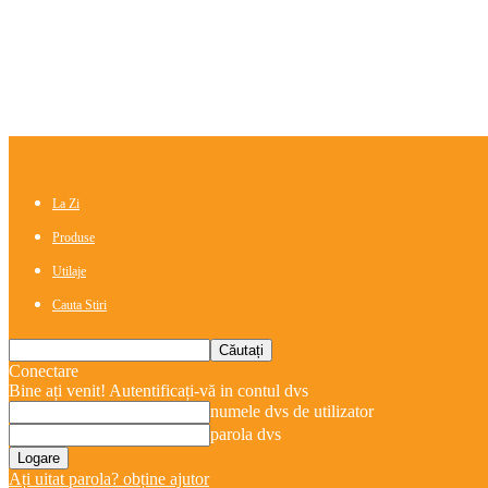
La Zi
Produse
Utilaje
Cauta Stiri
Conectare
Bine ați venit! Autentificați-vă in contul dvs
numele dvs de utilizator
parola dvs
Ați uitat parola? obține ajutor