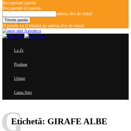
Recuperare parola
Recuperați-vă parola
adresa dvs de email
O parola va fi trimisă pe adresa dvs de email.
Agroteca
La Zi
Produse
Utilaje
Cauta Stiri
G
Etichetă:
GIRAFE ALBE