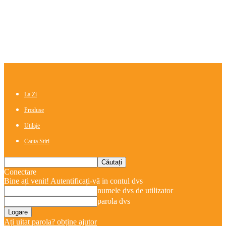
La Zi
Produse
Utilaje
Cauta Stiri
Conectare
Bine ați venit! Autentificați-vă in contul dvs
numele dvs de utilizator
parola dvs
Ați uitat parola? obține ajutor