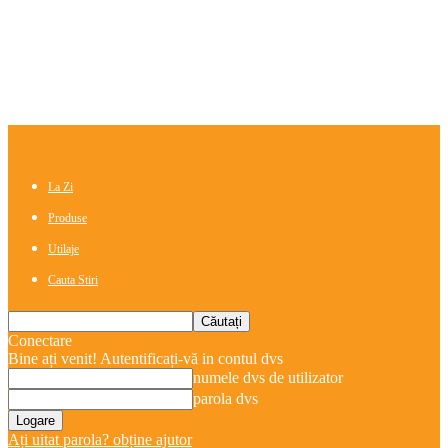
La Zi
Produse
Utilaje
Cauta Stiri
Conectare
Bine ați venit! Autentificați-vă in contul dvs
numele dvs de utilizator
parola dvs
Ați uitat parola? obține ajutor