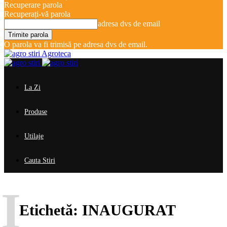
Recuperare parola
Recuperați-vă parola
adresa dvs de email
O parola va fi trimisă pe adresa dvs de email.
Agroteca
La Zi
Produse
Utilaje
Cauta Stiri
I
Etichetă:
INAUGURAT