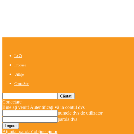
La Zi
Produse
Utilaje
Cauta Stiri
Conectare
Bine ați venit! Autentificați-vă in contul dvs
numele dvs de utilizator
parola dvs
Ați uitat parola? obține ajutor