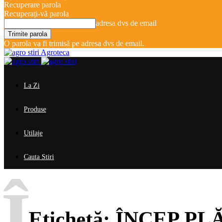
Recuperare parola
Recuperați-vă parola
adresa dvs de email
O parola va fi trimisă pe adresa dvs de email.
Agroteca
La Zi
Produse
Utilaje
Cauta Stiri
Î
Etichetă:
ÎNCEP PL