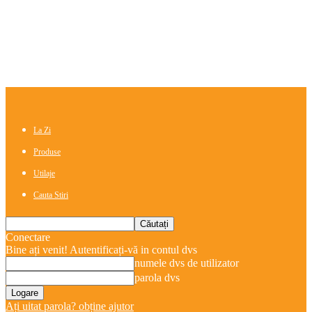
La Zi
Produse
Utilaje
Cauta Stiri
Conectare
Bine ați venit! Autentificați-vă in contul dvs
numele dvs de utilizator
parola dvs
Ați uitat parola? obține ajutor