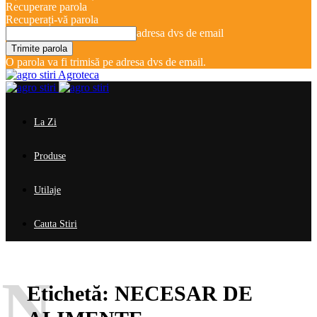
Recuperare parola
Recuperați-vă parola
adresa dvs de email
O parola va fi trimisă pe adresa dvs de email.
Agroteca
La Zi
Produse
Utilaje
Cauta Stiri
N
Etichetă:
NECESAR DE