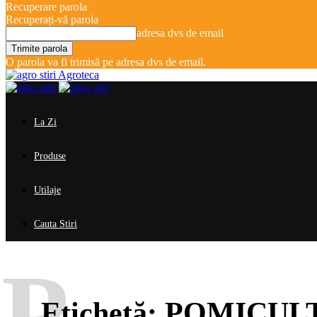
Recuperare parola
Recuperați-vă parola
adresa dvs de email
O parola va fi trimisă pe adresa dvs de email.
Agroteca
La Zi
Produse
Utilaje
Cauta Stiri
P
Etichetă:
POMICUL