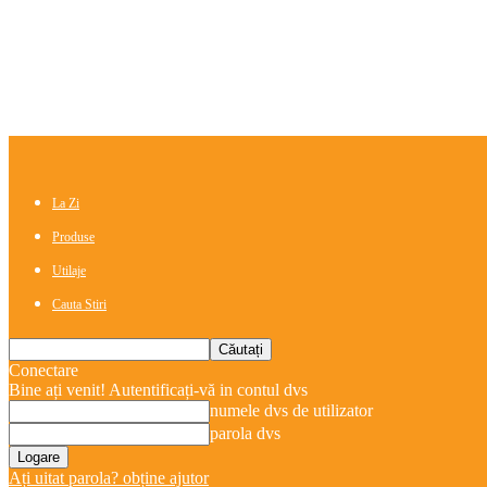
La Zi
Produse
Utilaje
Cauta Stiri
Conectare
Bine ați venit! Autentificați-vă in contul dvs
numele dvs de utilizator
parola dvs
Ați uitat parola? obține ajutor