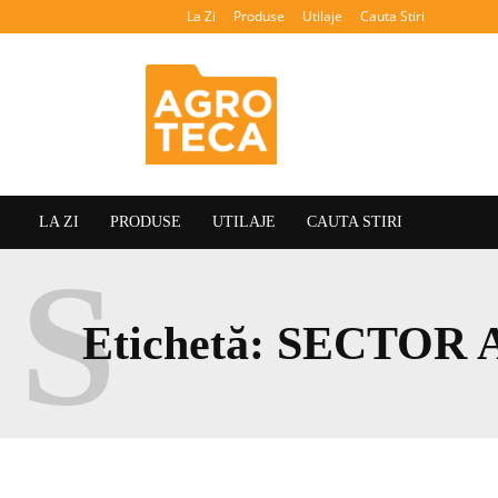
La Zi
Produse
Utilaje
Cauta Stiri
Agroteca
LA ZI
PRODUSE
UTILAJE
CAUTA STIRI
S
Etichetă:
SECTOR 