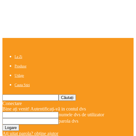
La Zi
Produse
Utilaje
Cauta Stiri
Conectare
Bine ați venit! Autentificați-vă in contul dvs
numele dvs de utilizator
parola dvs
Ați uitat parola? obține ajutor