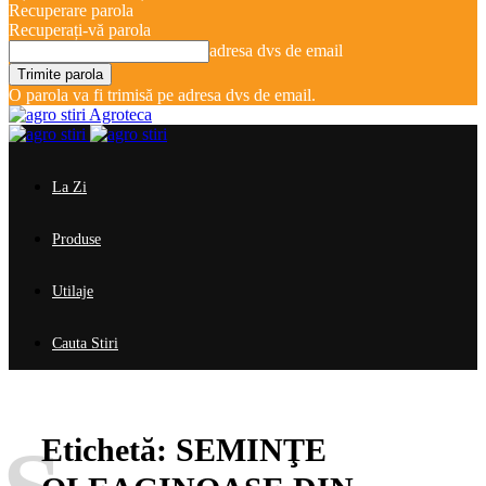
Recuperare parola
Recuperați-vă parola
adresa dvs de email
O parola va fi trimisă pe adresa dvs de email.
Agroteca
La Zi
Produse
Utilaje
Cauta Stiri
Etichetă:
SEMINŢE