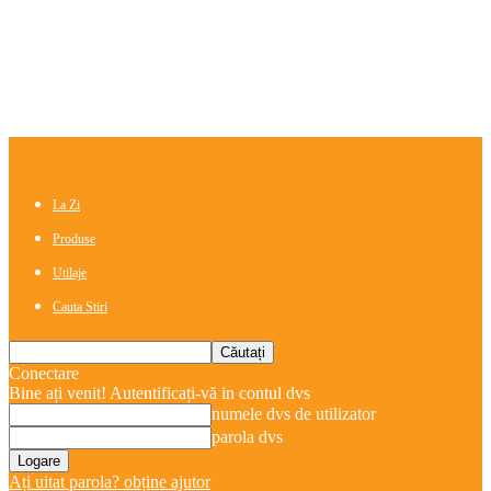
La Zi
Produse
Utilaje
Cauta Stiri
Conectare
Bine ați venit! Autentificați-vă in contul dvs
numele dvs de utilizator
parola dvs
Ați uitat parola? obține ajutor