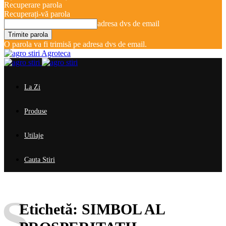
Recuperare parola
Recuperați-vă parola
adresa dvs de email
O parola va fi trimisă pe adresa dvs de email.
Agroteca
La Zi
Produse
Utilaje
Cauta Stiri
S
Etichetă:
SIMBOL AL