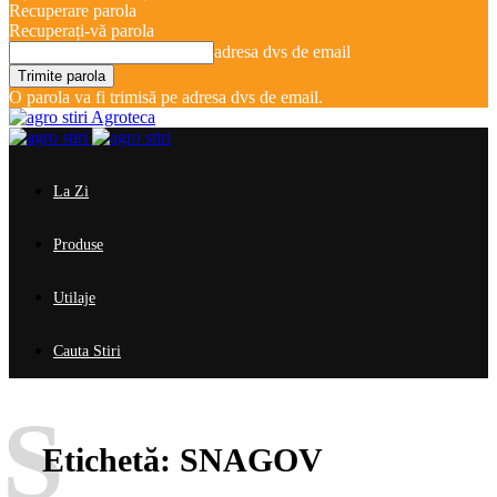
Recuperare parola
Recuperați-vă parola
adresa dvs de email
O parola va fi trimisă pe adresa dvs de email.
Agroteca
La Zi
Produse
Utilaje
Cauta Stiri
S
Etichetă:
SNAGOV