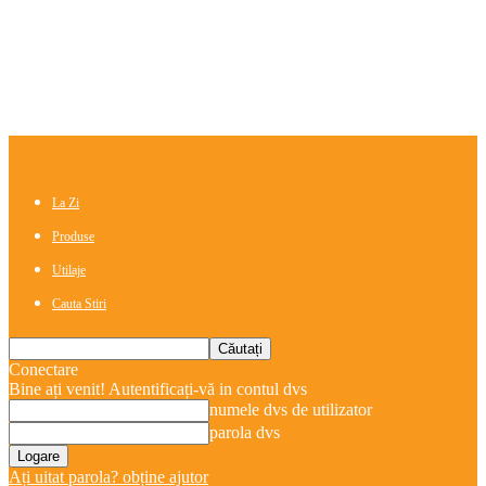
La Zi
Produse
Utilaje
Cauta Stiri
Conectare
Bine ați venit! Autentificați-vă in contul dvs
numele dvs de utilizator
parola dvs
Ați uitat parola? obține ajutor