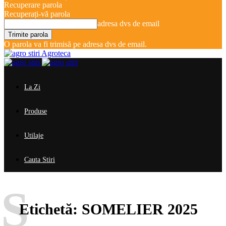
Recuperare parola
Recuperați-vă parola
adresa dvs de email
O parola va fi trimisă pe adresa dvs de email.
Agroteca
La Zi
Produse
Utilaje
Cauta Stiri
S
Etichetă:
SOMELIER 2025