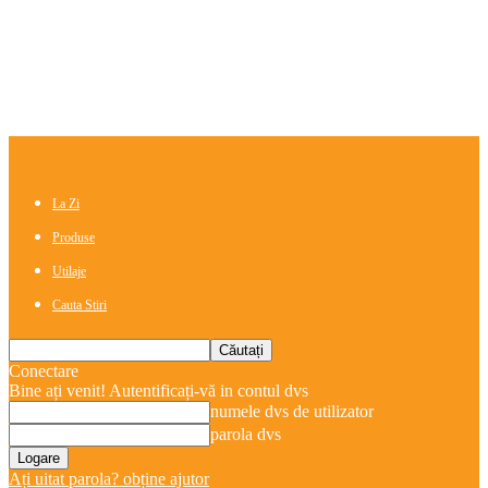
La Zi
Produse
Utilaje
Cauta Stiri
Conectare
Bine ați venit! Autentificați-vă in contul dvs
numele dvs de utilizator
parola dvs
Ați uitat parola? obține ajutor