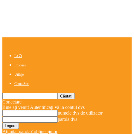
La Zi
Produse
Utilaje
Cauta Stiri
Conectare
Bine ați venit! Autentificați-vă in contul dvs
numele dvs de utilizator
parola dvs
Ați uitat parola? obține ajutor