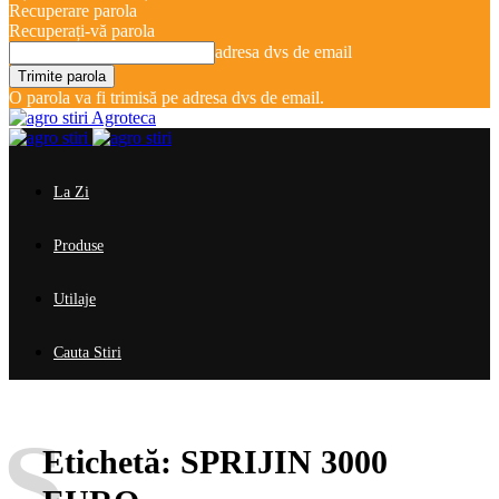
Recuperare parola
Recuperați-vă parola
adresa dvs de email
O parola va fi trimisă pe adresa dvs de email.
Agroteca
La Zi
Produse
Utilaje
Cauta Stiri
S
Etichetă:
SPRIJIN 3000