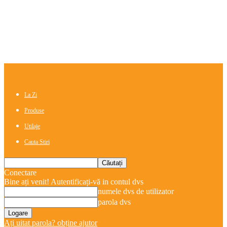
La Zi
Produse
Utilaje
Cauta Stiri
Conectare
Bine ați venit! Autentificați-vă in contul dvs
numele dvs de utilizator
parola dvs
Ați uitat parola? obține ajutor