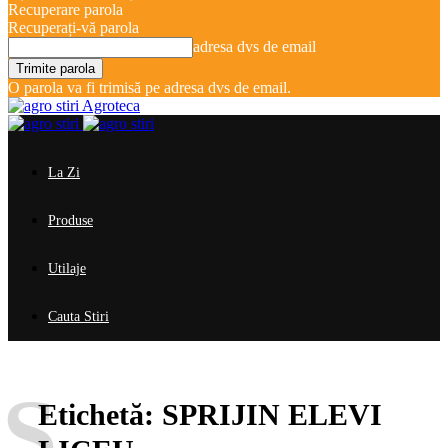
Recuperare parola
Recuperați-vă parola
adresa dvs de email
O parola va fi trimisă pe adresa dvs de email.
Agroteca
La Zi
Produse
Utilaje
Cauta Stiri
S
Etichetă:
SPRIJIN ELEVI