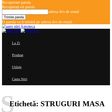
Recuperare parola
Recuperați-vă parola
adresa dvs de email
O parola va fi trimisă pe adresa dvs de email.
Agroteca
La Zi
Produse
Utilaje
Cauta Stiri
S
Etichetă:
STRUGURI MASA