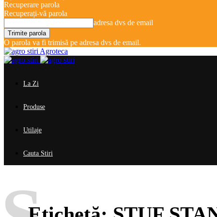
Recuperare parola
Recuperați-vă parola
adresa dvs de email
O parola va fi trimisă pe adresa dvs de email.
Agroteca
La Zi
Produse
Utilaje
Cauta Stiri
S
Etichetă:
STUF STA