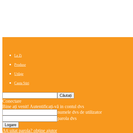
La Zi
Produse
Utilaje
Cauta Stiri
Conectare
Bine ați venit! Autentificați-vă in contul dvs
numele dvs de utilizator
parola dvs
Ați uitat parola? obține ajutor