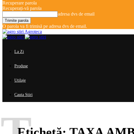
Recuperare parola
Recuperați-vă parola
adresa dvs de email
O parola va fi trimisă pe adresa dvs de email.
Agroteca
La Zi
Produse
Utilaje
Cauta Stiri
T
Etichetă:
TAXA AM