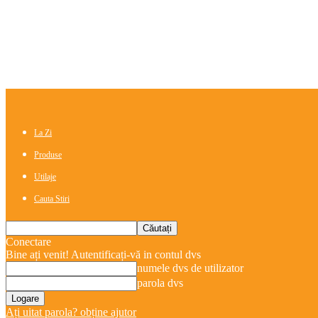
La Zi
Produse
Utilaje
Cauta Stiri
Conectare
Bine ați venit! Autentificați-vă in contul dvs
numele dvs de utilizator
parola dvs
Ați uitat parola? obține ajutor