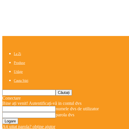
La Zi
Produse
Utilaje
Cauta Stiri
Conectare
Bine ați venit! Autentificați-vă in contul dvs
numele dvs de utilizator
parola dvs
Ați uitat parola? obține ajutor