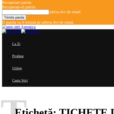
Recuperare parola
Recuperați-vă parola
adresa dvs de email
O parola va fi trimisă pe adresa dvs de email.
Agroteca
La Zi
Produse
Utilaje
Cauta Stiri
T
Etichetă:
TICHETE 