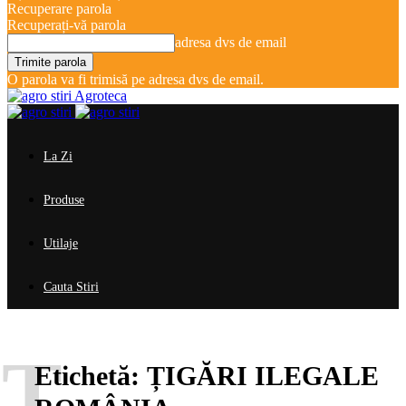
Recuperare parola
Recuperați-vă parola
adresa dvs de email
O parola va fi trimisă pe adresa dvs de email.
Agroteca
La Zi
Produse
Utilaje
Cauta Stiri
Ț
Etichetă:
ȚIGĂRI ILEGALE