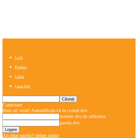
La Zi
Produse
Utilaje
Cauta Stiri
Conectare
Bine ați venit! Autentificați-vă in contul dvs
numele dvs de utilizator
parola dvs
Ați uitat parola? obține ajutor