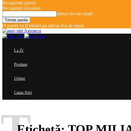
Recuperare parola
Recuperați-vă parola
adresa dvs de email
O parola va fi trimisă pe adresa dvs de email.
Agroteca
La Zi
Produse
Utilaje
Cauta Stiri
T
Etichetă:
TOP MILI