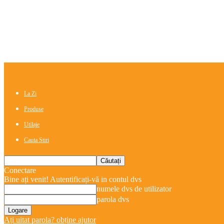
La Zi
Produse
Utilaje
Cauta Stiri
Conectare
Bine ați venit! Autentificați-vă in contul dvs
numele dvs de utilizator
parola dvs
Ați uitat parola? obține ajutor