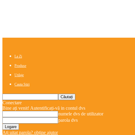
La Zi
Produse
Utilaje
Cauta Stiri
Conectare
Bine ați venit! Autentificați-vă in contul dvs
numele dvs de utilizator
parola dvs
Ați uitat parola? obține ajutor