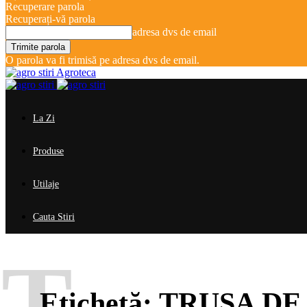
Recuperare parola
Recuperați-vă parola
adresa dvs de email
O parola va fi trimisă pe adresa dvs de email.
Agroteca
La Zi
Produse
Utilaje
Cauta Stiri
T
Etichetă:
TRUSA DE