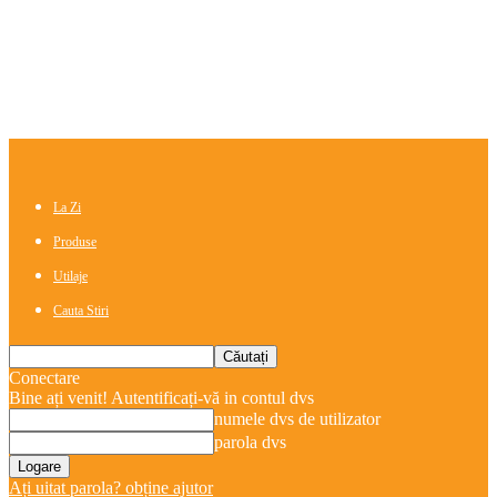
La Zi
Produse
Utilaje
Cauta Stiri
Conectare
Bine ați venit! Autentificați-vă in contul dvs
numele dvs de utilizator
parola dvs
Ați uitat parola? obține ajutor