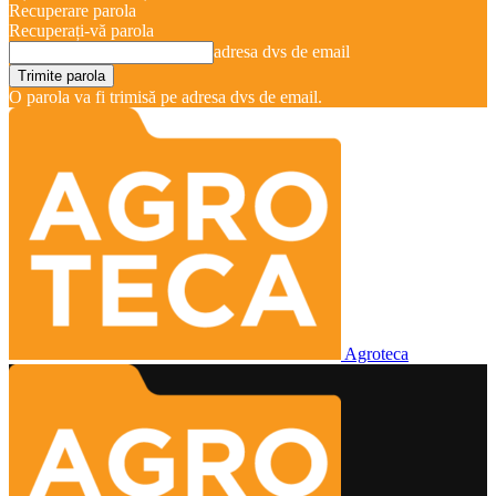
Recuperare parola
Recuperați-vă parola
adresa dvs de email
O parola va fi trimisă pe adresa dvs de email.
Agroteca