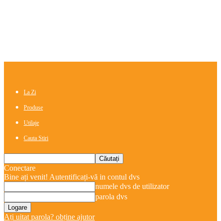
La Zi
Produse
Utilaje
Cauta Stiri
Conectare
Bine ați venit! Autentificați-vă in contul dvs
numele dvs de utilizator
parola dvs
Ați uitat parola? obține ajutor