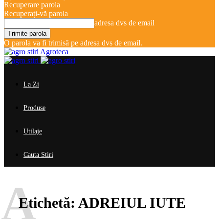
Recuperare parola
Recuperați-vă parola
adresa dvs de email
O parola va fi trimisă pe adresa dvs de email.
Agroteca
La Zi
Produse
Utilaje
Cauta Stiri
A
Etichetă:
ADREIUL IUTE