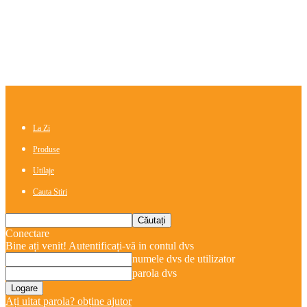
La Zi
Produse
Utilaje
Cauta Stiri
Conectare
Bine ați venit! Autentificați-vă in contul dvs
numele dvs de utilizator
parola dvs
Ați uitat parola? obține ajutor