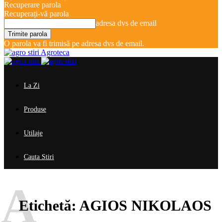
Recuperare parola
Recuperați-vă parola
adresa dvs de email
O parola va fi trimisă pe adresa dvs de email.
Agroteca
La Zi
Produse
Utilaje
Cauta Stiri
A
Etichetă:
AGIOS NIKOLAOS