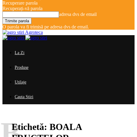
Recuperare parola
Recuperați-vă parola
adresa dvs de email
O parola va fi trimisă pe adresa dvs de email.
Agroteca
La Zi
Produse
Utilaje
Cauta Stiri
B
Etichetă:
BOALA