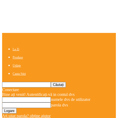
La Zi
Produse
Utilaje
Cauta Stiri
Conectare
Bine ați venit! Autentificați-vă in contul dvs
numele dvs de utilizator
parola dvs
Ați uitat parola? obține ajutor