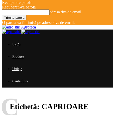
Recuperare parola
Recuperați-vă parola
adresa dvs de email
O parola va fi trimisă pe adresa dvs de email.
Agroteca
La Zi
Produse
Utilaje
Cauta Stiri
C
Etichetă:
CAPRIOARE