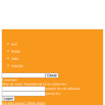
La Zi
Produse
Utilaje
Cauta Stiri
Conectare
Bine ați venit! Autentificați-vă in contul dvs
numele dvs de utilizator
parola dvs
Ați uitat parola? obține ajutor