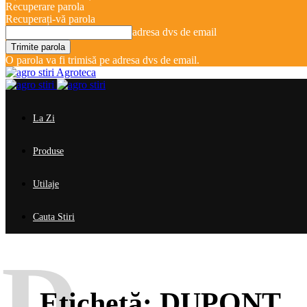
Recuperare parola
Recuperați-vă parola
adresa dvs de email
O parola va fi trimisă pe adresa dvs de email.
Agroteca
La Zi
Produse
Utilaje
Cauta Stiri
D
Etichetă:
DUPONT