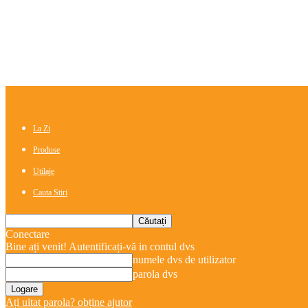
La Zi
Produse
Utilaje
Cauta Stiri
Conectare
Bine ați venit! Autentificați-vă in contul dvs
numele dvs de utilizator
parola dvs
Ați uitat parola? obține ajutor