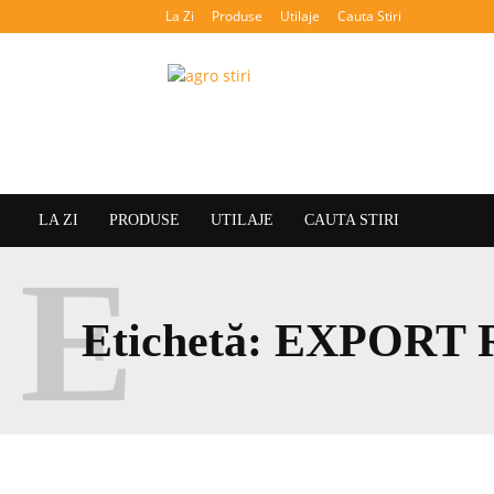
La Zi
Produse
Utilaje
Cauta Stiri
Agroteca
LA ZI
PRODUSE
UTILAJE
CAUTA STIRI
E
Etichetă:
EXPORT 