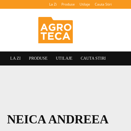
La Zi
Produse
Utilaje
Cauta Stiri
Agroteca
LA ZI
PRODUSE
UTILAJE
CAUTA STIRI
NEICA ANDREEA