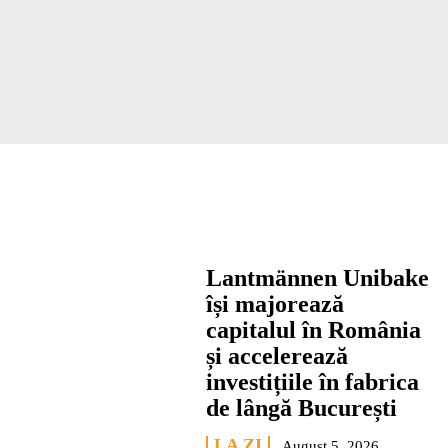
Lantmännen Unibake
își majorează
capitalul în România
și accelerează
investițiile în fabrica
de lângă București
LA ZI
August 5, 2026