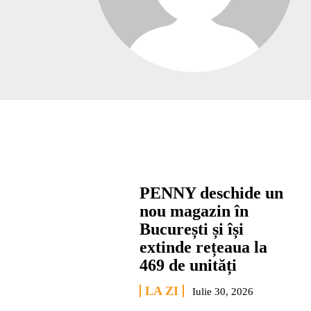
PENNY deschide un
nou magazin în
București și își
extinde rețeaua la
469 de unități
LA ZI
Iulie 30, 2026