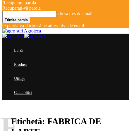
Recuperare parola
Recuperați-vă parola
adresa dvs de email
O parola va fi trimisă pe adresa dvs de email.
Agroteca
La Zi
Produse
Utilaje
Cauta Stiri
F
Etichetă:
FABRICA DE