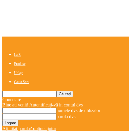
La Zi
Produse
Utilaje
Cauta Stiri
Conectare
Bine ați venit! Autentificați-vă in contul dvs
numele dvs de utilizator
parola dvs
Ați uitat parola? obține ajutor