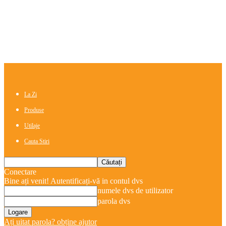
La Zi
Produse
Utilaje
Cauta Stiri
Conectare
Bine ați venit! Autentificați-vă in contul dvs
numele dvs de utilizator
parola dvs
Ați uitat parola? obține ajutor