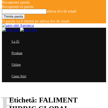
Recuperare parola
Recuperați-vă parola
adresa dvs de email
O parola va fi trimisă pe adresa dvs de email.
Agroteca
La Zi
Produse
Utilaje
Cauta Stiri
F
Etichetă:
FALIMENT