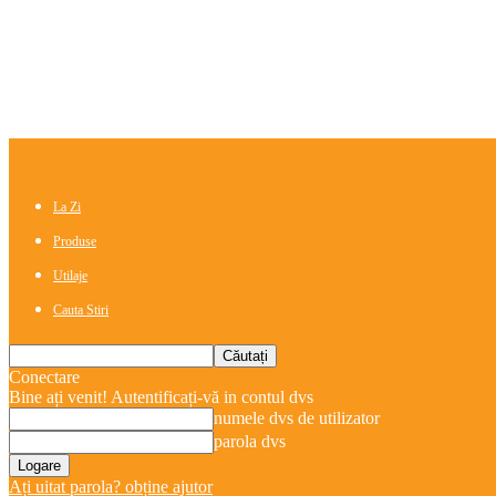
La Zi
Produse
Utilaje
Cauta Stiri
Conectare
Bine ați venit! Autentificați-vă in contul dvs
numele dvs de utilizator
parola dvs
Ați uitat parola? obține ajutor