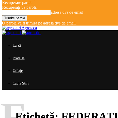
Recuperare parola
Recuperați-vă parola
adresa dvs de email
O parola va fi trimisă pe adresa dvs de email.
Agroteca
La Zi
Produse
Utilaje
Cauta Stiri
F
Etichetă:
FEDERAŢ