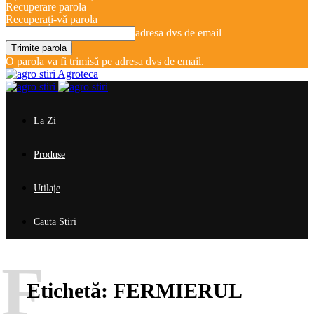
Recuperare parola
Recuperați-vă parola
adresa dvs de email
O parola va fi trimisă pe adresa dvs de email.
Agroteca
La Zi
Produse
Utilaje
Cauta Stiri
F
Etichetă:
FERMIERUL