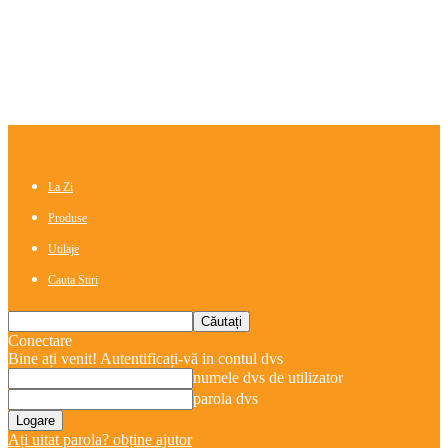
La Zi
Produse
Utilaje
Cauta Stiri
Conectare
Bine ați venit! Autentificați-vă in contul dvs
numele dvs de utilizator
parola dvs
Ați uitat parola? obține ajutor